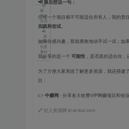
📢 最后想说一句：
隐
藏，
黄金
任何一个项目都不可能适合所有人，我的责
会员
实践和尝试
。
可见
请
如果你感兴趣，那就勇敢地动手试一试；如
登录
后查
看特
我分享的是一个
可能性
，是否真的适合你，
权
为了方便大家系统了解更多资源，我还搭建
目：
👉
中赚网
- 分享各大收费VIP网赚项目和创
🔗
狂人资源网 kr-ai-tool.com