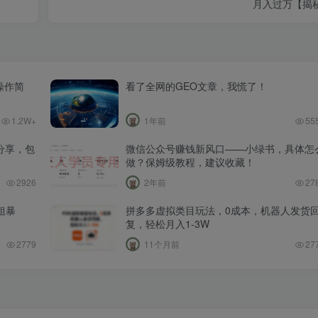
月入过万【揭
操作简
看了全网的GEO文章，我慌了！
1.2W+
1年前
55
分享，包
微信公众号赚钱新风口——小绿书，具体怎
做？保姆级教程，建议收藏！
2926
2年前
27
粗暴
拼多多虚拟类目玩法，0成本，机器人发货
复，轻松月入1-3W
2779
11个月前
27