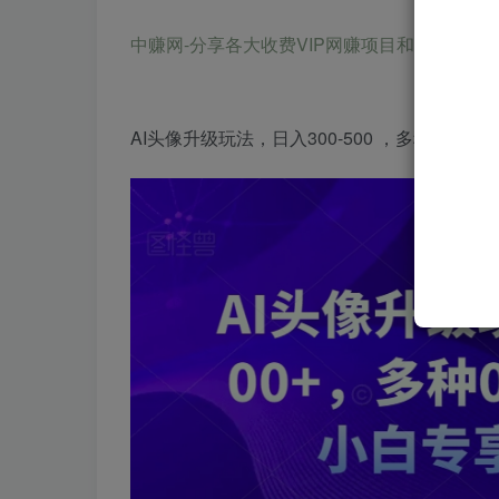
中赚网-分享各大收费VIP网赚项目和创业教程-狂人资源网 
AI头像升级玩法，日入300-500 ，多种0