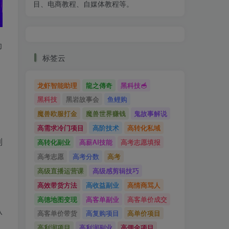
目、电商教程、自媒体教程等。
助
标签云
龙虾智能助理
龍之傳奇
黑科技🥣
黑科技
黑岩故事会
鱼鲤购
魔兽欧服打金
魔兽世界赚钱
鬼故事解说
高需求冷门项目
高阶技术
高转化私域
制
高转化副业
高薪AI技能
高考志愿填报
高考志愿
高考分数
高考
高级直播运营课
高级感剪辑技巧
高效带货方法
高收益副业
高情商骂人
高德地图变现
高客单副业
高客单价成交
从
高客单价带货
高复购项目
高单价项目
高利润项目
高利润副业
高佣金项目