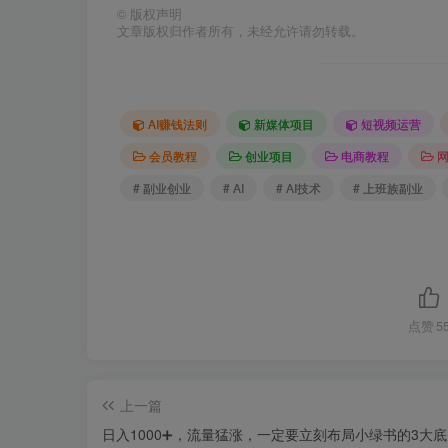
©
版权声明
文章版权归作者所有，未经允许请勿转载。
AI赚钱法则
新媒体项目
短视频运营
会员教程
创业项目
电商教程
# 副业创业
# AI
# AI技术
# 上班族副业
点赞
5
上一篇
日入1000➕，流量猛涨，一定要立刻布局小绿书的3大