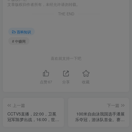
文章版权归作者所有，未经允许请勿转载。
THE END
百科知识
# 中赚网
喜欢就支持一下吧
点赞
67
分享
收藏
上一篇
下一篇
CCTV5直播，22:00，卫冕
100米自由泳我国选手潘展
冠军陈梦出战，16:00，世界
乐夺冠，游泳队首金。赛前
第1对61岁老将
被各种瞧不起，赛后站在最
高领奖台上，被无视者仰