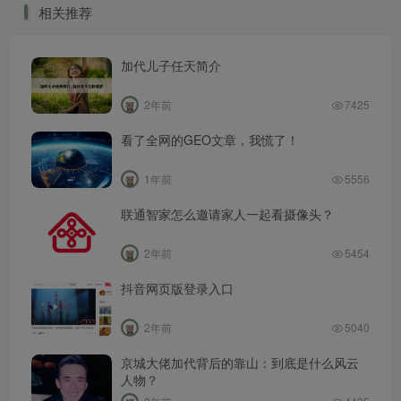
相关推荐
视！
加代儿子任天简介
2年前
7425
看了全网的GEO文章，我慌了！
1年前
5556
联通智家怎么邀请家人一起看摄像头？
2年前
5454
抖音网页版登录入口
2年前
5040
京城大佬加代背后的靠山：到底是什么风云
人物？