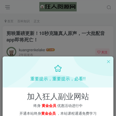
首页
百科知识
正文
剪映重磅更新！10秒克隆真人原声，一大批配音
app即将死亡！
kuangrenkelake
关注
2年前发布
0
1931
68
重要提示，重要提示，必看!!
加入狂人副业网站
终身
黄金会员
优惠活动进行中
开通本站终身
黄金会员
，本站课程通通免费学习