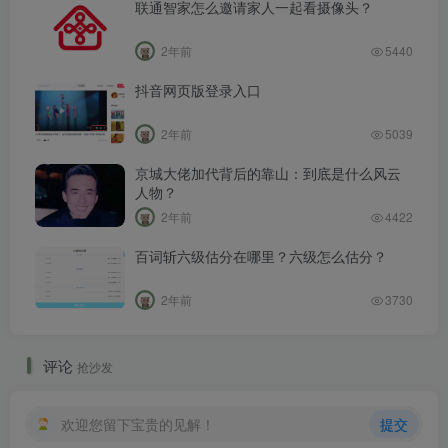
联通智家怎么邀请家人一起看摄像头？
2年前
5440
抖音网页版登录入口
2年前
5039
京城大佬加代背后的靠山：到底是什么风云
人物？
2年前
4422
百词斩六级估分在哪里？六级怎么估分？
2年前
3730
评论
抢沙发
欢迎您留下宝贵的见解！
提交