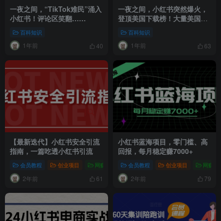
一夜之间，“TikTok难民”涌入
一夜之间，小红书突然爆火，
小红书！评论区笑翻……
登顶美国下载榜！大量美国网
友涌入，自称“TikTok难民”
百科知识
百科知识
1年前
1年前
40
63
【最新迭代】小红书安全引流
小红书蓝海项目，零门槛、高
指南，一篇吃透小红书引流
回报，每月稳定赚7000+
会员教程
创业项目
网赚项目
会员教程
新媒体项目
创业项目
爆粉引流项目
网赚项
2年前
2年前
61
79