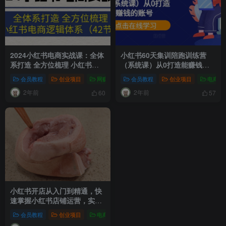
2024小红书电商实战课：全体
小红书60天集训陪跑训练营
系打造 全方位梳理 小红书电
（系统课）从0打造能赚钱的
商逻辑体系 (42节)
账号
会员教程
创业项目
网赚项目
会员教程
新媒体项目
创业项目
爆粉引流项目
电商教
2年前
2年前
60
57
小红书开店从入门到精通，快
速掌握小红书店铺运营，实现
开店创收-202节课
会员教程
创业项目
电商教程
新媒体项目
短视频运营