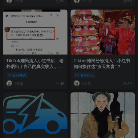
1年前
1年前
53
54
TikTok难民涌入小红书后，老
Tiktok难民纷纷涌入！小红书
外晒出了自己的真实收入，中
如何接住这“泼天富贵”？
国人纷纷祛魅了……
百科知识
百科知识
1年前
1年前
45
52