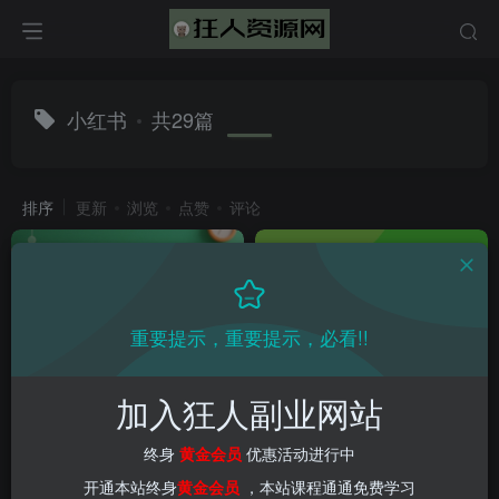
小红书
共29篇
排序
更新
浏览
点赞
评论
重要提示，重要提示，必看!!
加入狂人副业网站
2025课程专栏-虚拟自考资料
最新小红书虚拟店铺训练营，
小红书抖音教程
0成本适合新手见收益快，适
终身
黄金会员
优惠活动进行中
合矩阵做
会员教程
创业项目
网赚项目
AI项目
AI赚钱法则
会员教程
新媒体项目
创业项目
开通本站终身
黄金会员
，本站课程通通免费学习
1年前
1年前
67
74