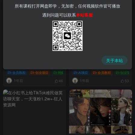
所有课程打开网盘即学，无加密，任何视频软件皆可播放
遇到问题可以联系
本站客服
冷门赛道绝版书化缘式玩法，
最新短视频图文1比1搬运技
关于本站
小试牛刀也能日入100+（详细
术，可以过抖音，快手，小红
教程+资料）
书，视频号所有平台
会员教程
创业项目
网赚项目
AI项目
新媒体项目
会员教程
爆粉引流项目
创业项目
1年前
1年前
46
53