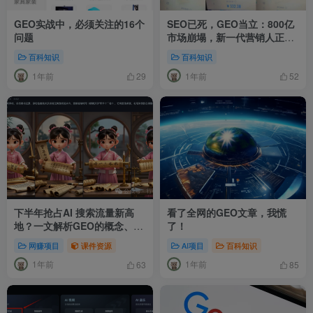
GEO实战中，必须关注的16个
SEO已死，GEO当立：800亿
问题
市场崩塌，新一代营销人正在
闷声发财
百科知识
百科知识
1年前
1年前
29
52
下半年抢占AI 搜索流量新高
看了全网的GEO文章，我慌
地？一文解析GEO的概念、原
了！
理和优化
网赚项目
课件资源
AI项目
百科知识
1年前
1年前
63
85