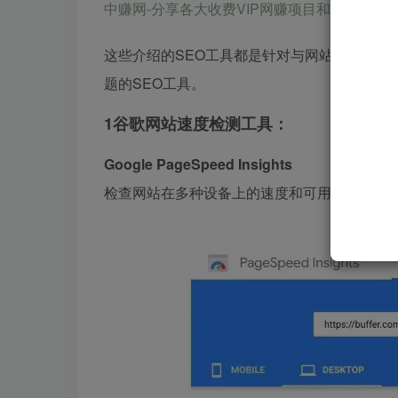
中赚网-分享各大收费VIP网赚项目和创业教程-狂人资源网 
这些介绍的SEO工具都是针对与网站效果提升
题的SEO工具。
1
谷歌网站速度检测工具：
Google PageSpeed
Insights
检查网站在多种设备上的速度和可用性。