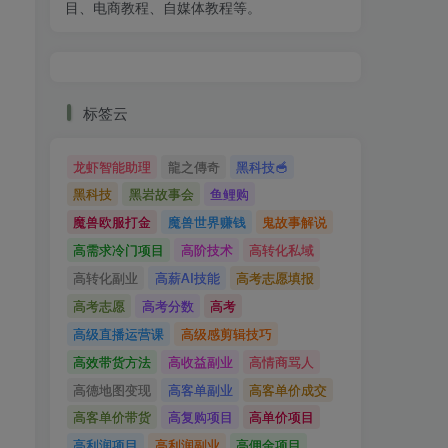
目、电商教程、自媒体教程等。
标签云
龙虾智能助理
龍之傳奇
黑科技🥣
黑科技
黑岩故事会
鱼鲤购
魔兽欧服打金
魔兽世界赚钱
鬼故事解说
高需求冷门项目
高阶技术
高转化私域
高转化副业
高薪AI技能
高考志愿填报
高考志愿
高考分数
高考
高级直播运营课
高级感剪辑技巧
高效带货方法
高收益副业
高情商骂人
高德地图变现
高客单副业
高客单价成交
高客单价带货
高复购项目
高单价项目
高利润项目
高利润副业
高佣金项目