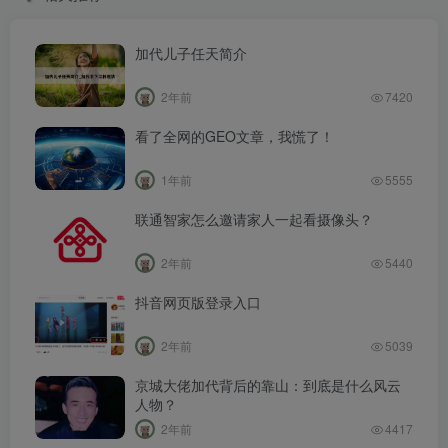
加代儿子任天简介
2年前
7420
看了全网的GEO文章，我慌了！
1年前
5555
联通智家怎么邀请家人一起看摄像头？
2年前
5440
抖音网页版登录入口
2年前
5039
京城大佬加代背后的靠山：到底是什么风云
人物？
2年前
4417