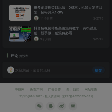
拼多多虚拟类目玩法，0成本，机器人发货回
复，轻松月入1-3W
11个月前
2775
抖音短视频带货高级混剪教学，99%过原
创，新手做二创混剪必看
9个月前
2742
评论
抢沙发
欢迎您留下宝贵的见解！
提交
中赚网
免责声明
广告合作
关于我们
网站地图
Copyright © 2023 ·
狂人资源网
·
京ICP备2023032483号