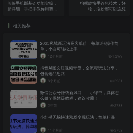
剪映手机版基础功能实操，
狗熊岭快手连怼技术，好
超详细，手把手教你用剪映
物，涨粉都可以连怼
剪辑一段短视频
相关推荐
2025私域新玩法高客单价，每单3张操作简
单，小白可轻松上手
12个月前
1.2W+
抖音AI图文短视频带货，全流程玩法分享，
包含选品思路
8个月前
2931
微信公众号赚钱新风口——小绿书，具体怎
么做？保姆级教程，建议收藏！
2年前
2788
小红书无脑快速涨粉变现玩法，简单粗暴
11个月前
2782