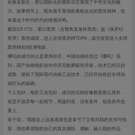
化焕发新生，更以国际化的视听语言展现了中华文化的魅
力。故事情节上，既有着不畏强权勇敢反抗的普世精神，也
有着这个时代时代的情感共鸣。
截至2月17日，累计票房（含预售及海外票房）超《侏罗纪
世界》票房成绩，进入全球票房榜TOP9，成为首部进入全球
票房榜前9亚洲电影。
哪吒的成功何止是票房经济。中国动画经历过《哪吒》系
列，国产动画电影创作经历无数磨砺和升级，技术已经日趋
成熟，接轨了国际现代动画工业技术，已经开始抢起全球动
画巨头的饭碗。
个人也好，电影工业也好，成功的法则好像都是那么质朴，
就是不放弃每一处细节，死磕到底，没有条件、创造条件也
要上。
饺子说，“我能走上这条道路也是多亏了父母对我的支持与包
容，我也希望能把自己的真实感悟、感触，融入我的作品