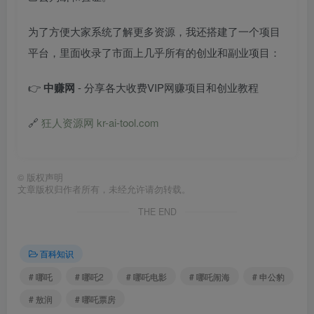
为了方便大家系统了解更多资源，我还搭建了一个项目
平台，里面收录了市面上几乎所有的创业和副业项目：
👉
中赚网
- 分享各大收费VIP网赚项目和创业教程
🔗
狂人资源网 kr-ai-tool.com
©
版权声明
文章版权归作者所有，未经允许请勿转载。
THE END
百科知识
# 哪吒
# 哪吒2
# 哪吒电影
# 哪吒闹海
# 申公豹
# 敖润
# 哪吒票房