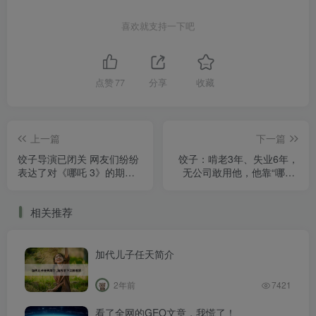
喜欢就支持一下吧
点赞
77
分享
收藏
上一篇
下一篇
饺子导演已闭关 网友们纷纷
饺子：啃老3年、失业6年，
表达了对《哪吒 3》的期待
无公司敢用他，他靠“哪吒”
希望再战百亿神话
逆天改命：人生最大的贵
人，是不认命的自己
相关推荐
加代儿子任天简介
2年前
7421
看了全网的GEO文章，我慌了！