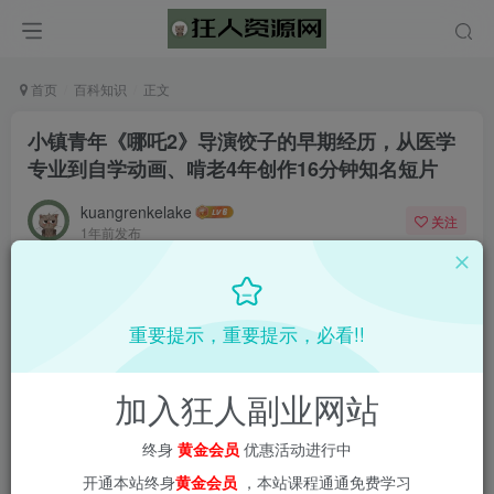
首页
百科知识
正文
小镇青年《哪吒2》导演饺子的早期经历，从医学
专业到自学动画、啃老4年创作16分钟知名短片
kuangrenkelake
关注
1年前发布
0
1788
77
📌 1000➕互联网副业项目教程，更多网赚项目，点击以下
重要提示，重要提示，必看!!
链接进入本站首页：
加入狂人副业网站
终身
黄金会员
优惠活动进行中
开通本站终身
黄金会员
，本站课程通通免费学习