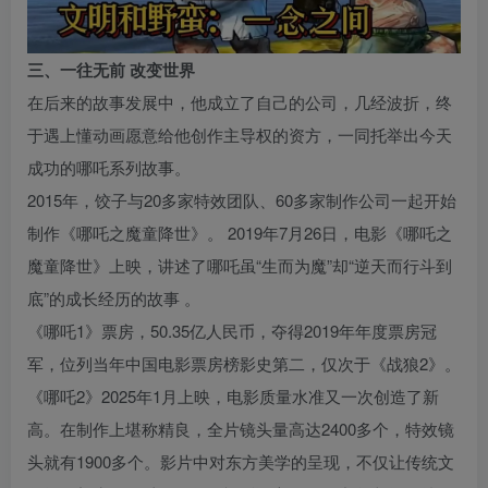
三、一往无前 改变世界
在后来的故事发展中，他成立了自己的公司，几经波折，终
于遇上懂动画愿意给他创作主导权的资方，一同托举出今天
成功的哪吒系列故事。
2015年，饺子与20多家特效团队、60多家制作公司一起开始
制作《哪吒之魔童降世》。 2019年7月26日，电影《哪吒之
魔童降世》上映，讲述了哪吒虽“生而为魔”却“逆天而行斗到
底”的成长经历的故事 。
《哪吒1》票房，50.35亿人民币，夺得2019年年度票房冠
军，位列当年中国电影票房榜影史第二，仅次于《战狼2》。
《哪吒2》2025年1月上映，电影质量水准又一次创造了新
高。在制作上堪称精良，全片镜头量高达2400多个，特效镜
头就有1900多个。影片中对东方美学的呈现，不仅让传统文