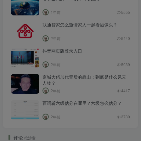
1年前
5555
联通智家怎么邀请家人一起看摄像头？
2年前
5440
抖音网页版登录入口
2年前
5039
京城大佬加代背后的靠山：到底是什么风云
人物？
2年前
4417
百词斩六级估分在哪里？六级怎么估分？
2年前
3730
评论
抢沙发