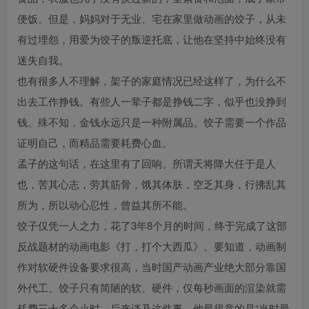
便饭。但是，妈妈对于无业、宅在家里做动画的饺子，从未
有过埋怨，用爱为饺子的叛逆托底，让他在坚持中始终没有
迷失自我。
也有很多人不理解，架子的家庭情况已经这样了，为什么不
出去工作挣钱。有些人一辈子都是挣钱二字，似乎也没挣到
钱。殊不知，金钱永远只是一种附属品。饺子需要一个作品
证明自己，而精品需要耗费心血。
孟子的这句话，在这里有了回响。所谓天将降大任于是人
也，苦其心志，劳其筋骨，饿其体肤，空乏其身，行拂乱其
所为，所以动心忍性，曾益其所不能。
饺子仅凭一人之力，花了3年8个月的时间，终于完成了这部
反战题材的动画电影《打，打个大西瓜》。要知道，动画制
作对软硬件设备要求很高，当时国产动画产业绝大部分靠国
外代工。饺子只有简陋的软、硬件，仅每秒画面的渲染就需
耗费三十多个小时，后来谈及这件事，他最得意的是“当时最