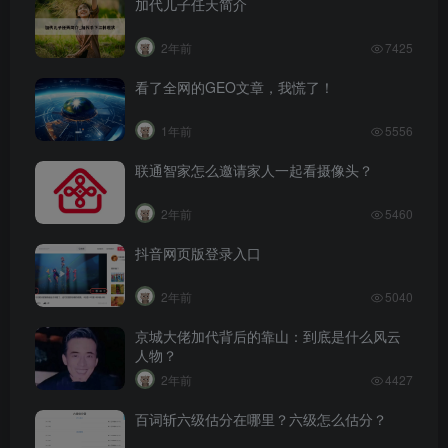
加代儿子任天简介
2年前
7425
看了全网的GEO文章，我慌了！
1年前
5556
联通智家怎么邀请家人一起看摄像头？
2年前
5460
抖音网页版登录入口
2年前
5040
京城大佬加代背后的靠山：到底是什么风云
人物？
2年前
4427
百词斩六级估分在哪里？六级怎么估分？