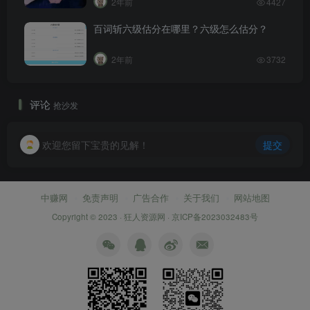
2年前
4427
百词斩六级估分在哪里？六级怎么估分？
2年前
3732
评论
抢沙发
欢迎您留下宝贵的见解！
提交
中赚网
免责声明
广告合作
关于我们
网站地图
Copyright © 2023 ·
狂人资源网
·
京ICP备2023032483号