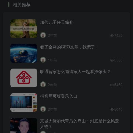
相关推荐
加代儿子任天简介
2年前
7425
看了全网的GEO文章，我慌了！
1年前
5556
联通智家怎么邀请家人一起看摄像头？
2年前
5460
抖音网页版登录入口
2年前
5040
京城大佬加代背后的靠山：到底是什么风云
人物？