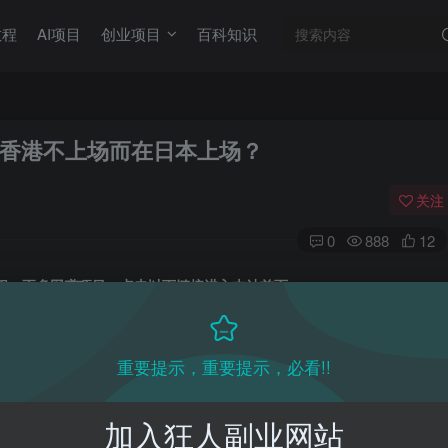
教程
AI项目
创业项目
百科知识
香港不上场而在日本上场？
关注
0
888
12
目教程，更多网赚项目，点击以下链接进入本站首页：
收费VIP网赚项目和创业教程 - 狂人资源网
(kr-ai-tool.com)
重要提示，重要提示，必看!!
加与港星联队的比赛，引发了争议。据主办方称，直到
消息。而梅西自己声称，他由于受伤无法参赛。此
加入狂人副业网站
刻以最大诚意等待，直到医务人员最终确认梅西无