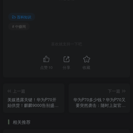
百科知识
# 中赚网
喜欢就支持一下吧
点赞
10
分享
收藏
上一篇
下一篇
美媒透露关键！华为P70开
华为P70多少钱？华为P70又
始供货！麒麟9000告别盛
要突然袭击：随时上架官网
宴，4月见！
开卖 起售价不到5000元
相关推荐