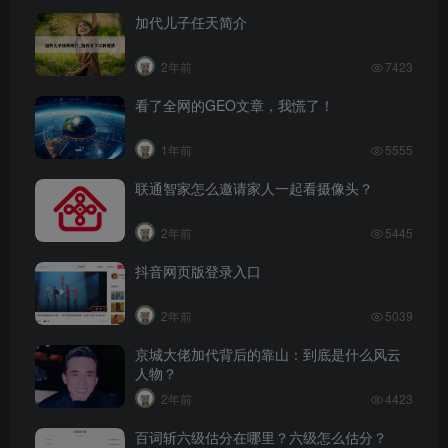
加代儿子任天简介
2年前
7423
看了全网的GEO文章，我慌了！
1年前
5555
联通智家怎么邀请家人一起看摄像头？
2年前
5445
抖音网页版登录入口
2年前
5039
京城大佬加代背后的靠山：到底是什么风云
人物？
2年前
4423
百词斩六级估分在哪里？六级怎么估分？