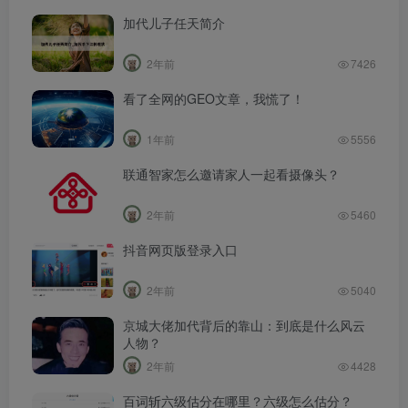
加代儿子任天简介
2年前
7426
看了全网的GEO文章，我慌了！
1年前
5556
联通智家怎么邀请家人一起看摄像头？
2年前
5460
抖音网页版登录入口
2年前
5040
京城大佬加代背后的靠山：到底是什么风云
人物？
2年前
4428
百词斩六级估分在哪里？六级怎么估分？