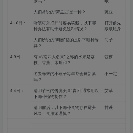
梦吗？
哦
人们常说的“荷兰豆’是一种？
豌豆
4.10日：
听装可乐打开时容易喷溅，以下哪
打开前先
种办法有助于避免这种情况？
敲敲瓶身
人们所说的“调羹”指的是以下哪种餐
勺子
具？
4.9日
有“岭南四大名果”之称的水果是荔
菠萝
枝、香蕉、木瓜和？
冬去春来的小燕子每年都会筑新巢
不一定
吗？
4.4日：
清明节气的传统美食“青团”通常用以
艾草
下哪种植物制作？
清明前后，以下哪种食物存在霉变
甘蔗
风险，食用须谨慎？