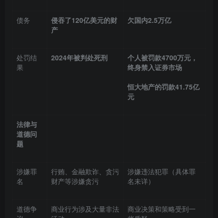
债务
侵吞了120亿美元的财
欠国内2.5万亿
产
处罚结
2024年被判处死刑
个人被罚款4700万元，
果
终身禁入证券市场
恒大地产的罚款41.75亿
元
法律与
道德问
题
涉嫌罪
行贿、金融欺诈、贪污
涉嫌违法犯罪（具体罪
名
财产等涉嫌贪污
名未详）
道德争
商业行为涉及大量非法
商业决策和策略受到一