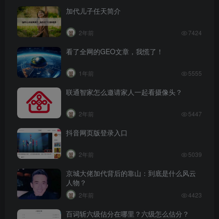
加代儿子任天简介
2年前
7424
看了全网的GEO文章，我慌了！
1年前
5555
联通智家怎么邀请家人一起看摄像头？
2年前
5447
抖音网页版登录入口
2年前
5039
京城大佬加代背后的靠山：到底是什么风云
人物？
2年前
4423
百词斩六级估分在哪里？六级怎么估分？