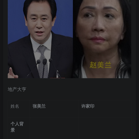
地产大亨
姓名
张美兰
许家印
个人背
景