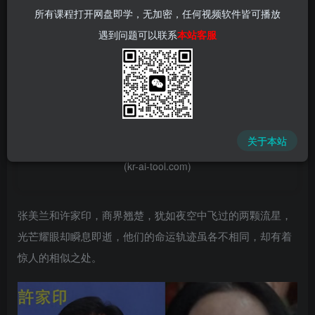
所有课程打开网盘即学，无加密，任何视频软件皆可播放
遇到问题可以联系
本站客服
📌 1000➕互联网副业项目教程，更多网赚项目，点击以下
链接进入本站首页：
中赚网 - 分享各大收费VIP网赚项目和创业教程 - 狂人资源
关于本站
网
(kr-ai-tool.com)
张美兰和许家印，商界翘楚，犹如夜空中飞过的两颗流星，
光芒耀眼却瞬息即逝，他们的命运轨迹虽各不相同，却有着
惊人的相似之处。