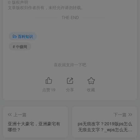
©
版权声明
文章版权归作者所有，未经允许请勿转载。
THE END
百科知识
# 中赚网
喜欢就支持一下吧
点赞
19
分享
收藏
上一篇
下一篇
亚洲十大豪宅，亚洲豪宅有
ps无痕改字？2019版ps怎么
哪些？
无痕去文字？_wps怎么无痕
p图修改文字？