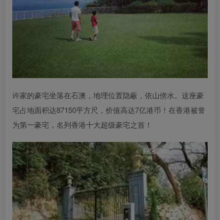
许家的豪宅坐落在石澳，地理位置隐蔽，依山傍水。这座豪
宅占地面积达87150平方尺，价值高达7亿港币！在香港被誉
为第一豪宅，名列香港十大超级豪宅之首！