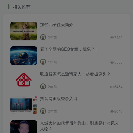
相关推荐
加代儿子任天简介
2年前
7425
看了全网的GEO文章，我慌了！
1年前
5556
联通智家怎么邀请家人一起看摄像头？
2年前
5454
抖音网页版登录入口
2年前
5040
京城大佬加代背后的靠山：到底是什么风云
人物？