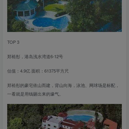
TOP 3
郑裕彤，港岛浅水湾道6-12号
估值：4.9亿 面积：61375平方尺
郑裕彤的豪宅依山而建，背山向海，泳池、网球场是标配，
一看就是用钱砸出来的壕气。