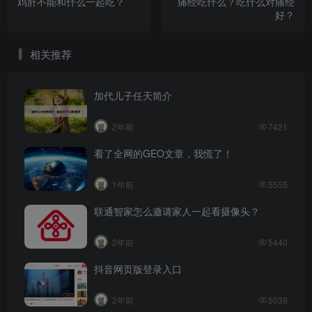
鸡肝不能和什么一起吃？
痛经吃什么？吃什么对痛经
好？
相关推荐
加代儿子任天简介
2年前
7421
看了全网的GEO文章，我慌了！
1年前
5555
联通智家怎么邀请家人一起看摄像头？
2年前
5440
抖音网页版登录入口
2年前
5039