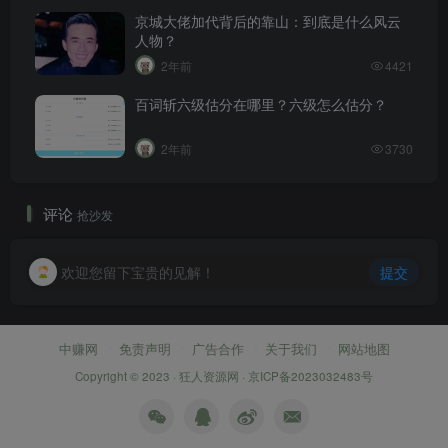
京城大佬加代背后的靠山：到底是什么风云
人物？
2年前
4421
百词斩六级估分在哪里？六级怎么估分？
2年前
3730
评论
抢沙发
欢迎您留下宝贵的见解！
提交
中赚网
免责声明
广告合作
关于我们
网站地图
Copyright © 2023 ·
狂人资源网
·
京ICP备2023032483号