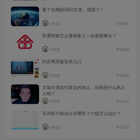
看了全网的GEO文章，我慌了！
1年前
5556
联通智家怎么邀请家人一起看摄像头？
2年前
5454
抖音网页版登录入口
2年前
5040
京城大佬加代背后的靠山：到底是什么风云
人物？
2年前
4424
百词斩六级估分在哪里？六级怎么估分？
2年前
3732