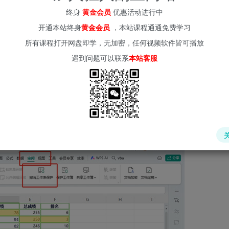
 (kr-ai-tool.com）
终身
黄金会员
优惠活动进行中
开通本站终身
黄金会员
，本站课程通通免费学习
据不被未经授权的篡改。借助WPS表格的保护功能，您能有效管
所有课程打开网盘即学，无加密，任何视频软件皆可播放
进行修改，防止数据遭到误操作或恶意篡改。
遇到问题可以联系
本站客服
项卡，接着点击“撤消工作表保护”按钮。