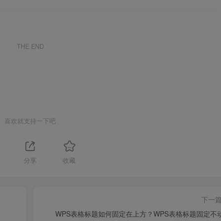
THE END
喜欢就支持一下吧
1
分享
收藏
下一
WPS表格标题如何固定在上方？WPS表格标题固定不