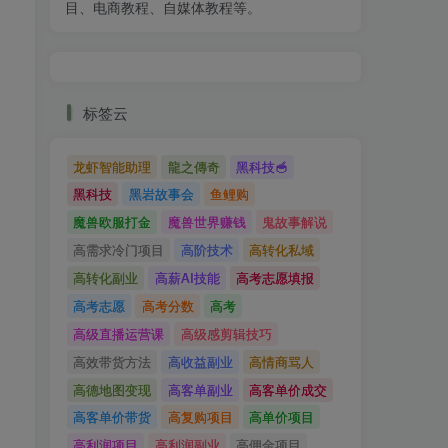
目、电商教程、自媒体教程等。
标签云
龙虾智能助理
龍之傳奇
黑科技🥣
黑科技
黑岩故事会
鱼鲤购
魔兽欧服打金
魔兽世界赚钱
鬼故事解说
高需求冷门项目
高阶技术
高转化私域
高转化副业
高薪AI技能
高考志愿填报
高考志愿
高考分数
高考
高级直播运营课
高级感剪辑技巧
高效带货方法
高收益副业
高情商骂人
高德地图变现
高客单副业
高客单价成交
高客单价带货
高复购项目
高单价项目
高利润项目
高利润副业
高佣金项目