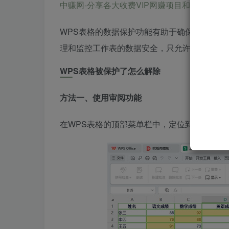
中赚网-分享各大收费VIP网赚项目和创业教程-狂人资源网
WPS表格的数据保护功能有助于确保工作表数
理和监控工作表的数据安全，只允许授权用户
WPS表格被保护了怎么解除
方法一、使用审阅功能
在WPS表格的顶部菜单栏中，定位到“审阅”选