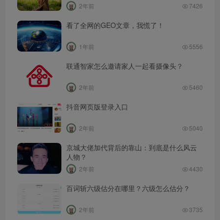
2年前
7426
看了全网的GEO文章，我慌了！
1年前
5556
联通智家怎么邀请家人一起看摄像头？
2年前
5460
抖音网页版登录入口
2年前
5040
京城大佬加代背后的靠山：到底是什么风云
人物？
2年前
4430
百词斩六级估分在哪里？六级怎么估分？
2年前
3735