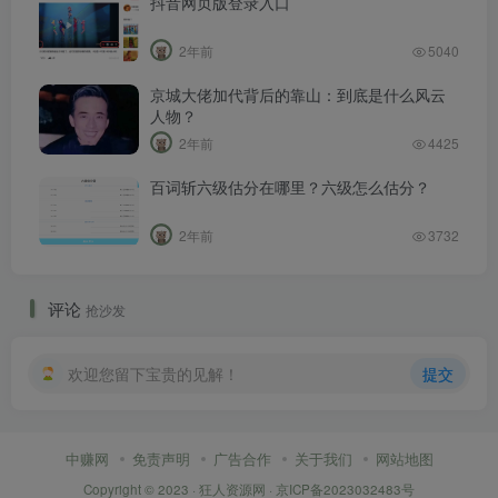
抖音网页版登录入口
2年前
5040
京城大佬加代背后的靠山：到底是什么风云
人物？
2年前
4425
百词斩六级估分在哪里？六级怎么估分？
2年前
3732
评论
抢沙发
欢迎您留下宝贵的见解！
提交
中赚网
免责声明
广告合作
关于我们
网站地图
Copyright © 2023 ·
狂人资源网
·
京ICP备2023032483号