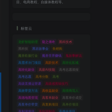
目、电商教程、自媒体教程等。
标签云
龙虾智能助理
龍之傳奇
黑科技🥣
黑科技
黑岩故事会
鱼鲤购
魔兽欧服打金
魔兽世界赚钱
鬼故事解说
高需求冷门项目
高阶技术
高转化私域
高转化副业
高薪AI技能
高考志愿填报
高考志愿
高考分数
高考
高级直播运营课
高级感剪辑技巧
高效带货方法
高收益副业
高情商骂人
高德地图变现
高客单副业
高客单价成交
高客单价带货
高复购项目
高单价项目
高利润项目
高利润副业
高佣金项目