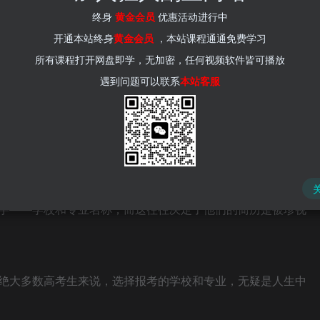
(kr-ai-tool.com)
终身
黄金会员
优惠活动进行中
张雪峰志愿填报建议
开通本站终身
黄金会员
，本站课程通通免费学习
所有课程打开网盘即学，无加密，任何视频软件皆可播放
遇到问题可以联系
本站客服
练，也曾担任招聘面试官，深切体会到毕业院校和专业对于应
踏入社会，缺乏实际的工作履历和项目经验等可供参考的资
字——学校和专业名称，而这往往决定了他们的简历是被珍视
绝大多数高考生来说，选择报考的学校和专业，无疑是人生中