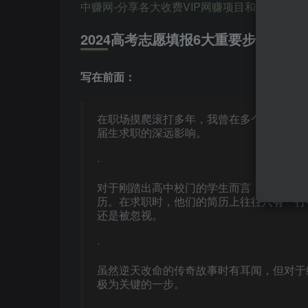
中赚网-分享各大收费VIP网赚项目和创业教程-狂人资源网 
2024高考志愿填报6大重要步骤！附
写在前面：
在职场摸爬滚打多年，我曾在多个团队中历
届生求职的深远影响。
·
对于刚踏出高中校门的学生而言，他们尚未
历。在求职时，他们的简历上往往只有一行
还是被忽视。
·
虽然逆天改命的传奇故事时有耳闻，但对于
极为关键的一步。