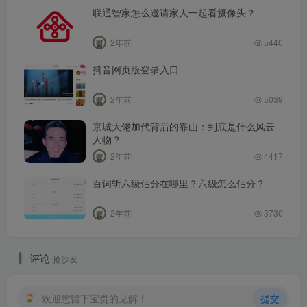
联通智家怎么邀请家人一起看摄像头？
2年前
5440
抖音网页版登录入口
2年前
5039
京城大佬加代背后的靠山：到底是什么风云
人物？
2年前
4417
百词斩六级估分在哪里？六级怎么估分？
2年前
3730
评论
抢沙发
欢迎您留下宝贵的见解！
提交