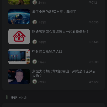
2年前
7421
看了全网的GEO文章，我慌了！
1年前
5555
联通智家怎么邀请家人一起看摄像头？
2年前
5440
抖音网页版登录入口
2年前
5039
京城大佬加代背后的靠山：到底是什么风云
人物？
2年前
4420
评论
抢沙发