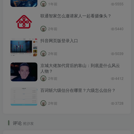
1年前
5555
联通智家怎么邀请家人一起看摄像头？
2年前
5440
抖音网页版登录入口
2年前
5039
京城大佬加代背后的靠山：到底是什么风云
人物？
2年前
4412
百词斩六级估分在哪里？六级怎么估分？
2年前
3728
评论
抢沙发